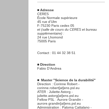
■
Adresse
CERES
École Normale supérieure
45 rue d’Ulm
F-75230 Paris cedex 05
et (salle de cours du CERES et bureau
supplémentaire) :
24 rue Lhomond
75005 Paris
Contact : 01 44 32 38 51
■
Direction
Fabio D’Andrea
■
Master "Science de la durabilité"
Direction : Corinne Robert -
corinne.robert[at]ens.psl.eu
ATER : Juliette Astorg -
juliette.astorg[at]ens.psl.eu
Fellow PSL : Aurore Grandin -
aurore.grandin[at]ens.psl.eu
Administration : Paloma Cattalano -