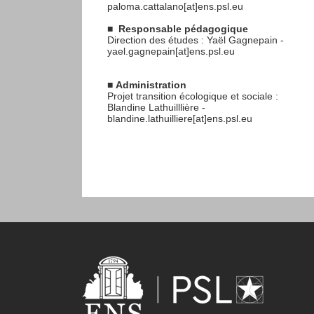
paloma.cattalano[at]ens.psl.eu
■
Responsable pédagogique
Direction des études : Yaël Gagnepain -
yael.gagnepain[at]ens.psl.eu
■
Administration
Projet transition écologique et sociale :
Blandine Lathuilllière -
blandine.lathuilliere[at]ens.psl.eu