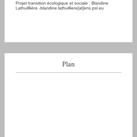
Projet transition écologique et sociale : Blandine
Lathuilllière -blandine.lathuilliere[at]ens.psl.eu
Plan