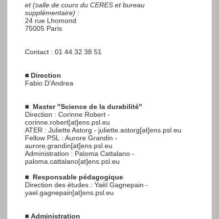
et (salle de cours du CERES et bureau
supplémentaire) :
24 rue Lhomond
75005 Paris
Contact : 01 44 32 38 51
■
Direction
Fabio D’Andrea
■
Master "Science de la durabilité"
Direction : Corinne Robert -
corinne.robert[at]ens.psl.eu
ATER : Juliette Astorg - juliette.astorg[at]ens.psl.eu
Fellow PSL : Aurore Grandin -
aurore.grandin[at]ens.psl.eu
Administration : Paloma Cattalano -
paloma.cattalano[at]ens.psl.eu
■
Responsable pédagogique
Direction des études : Yaël Gagnepain -
yael.gagnepain[at]ens.psl.eu
■
Administration