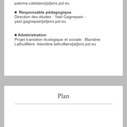
paloma.cattalano[at]ens.psl.eu
■
Responsable pédagogique
Direction des études : Yaël Gagnepain -
yael.gagnepain[at]ens.psl.eu
■
Administration
Projet transition écologique et sociale : Blandine
Lathuilllière -blandine.lathuilliere[at]ens.psl.eu
Plan