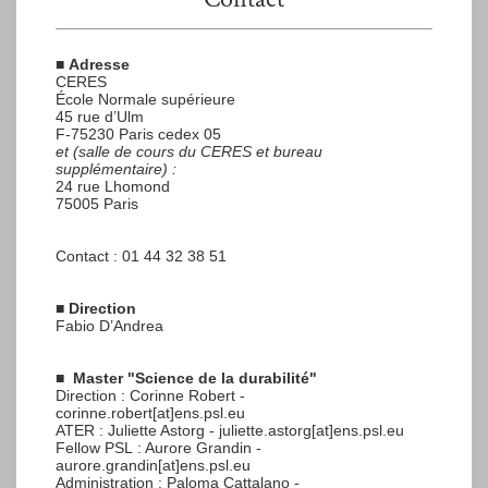
■
Adresse
CERES
École Normale supérieure
45 rue d’Ulm
F-75230 Paris cedex 05
et (salle de cours du CERES et bureau
supplémentaire) :
24 rue Lhomond
75005 Paris
Contact : 01 44 32 38 51
■
Direction
Fabio D’Andrea
■
Master "Science de la durabilité"
Direction : Corinne Robert -
corinne.robert[at]ens.psl.eu
ATER : Juliette Astorg - juliette.astorg[at]ens.psl.eu
Fellow PSL : Aurore Grandin -
aurore.grandin[at]ens.psl.eu
Administration : Paloma Cattalano -