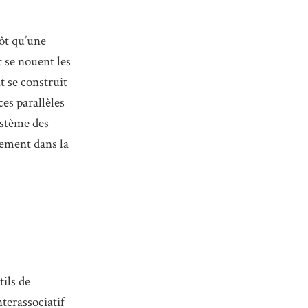
tôt qu’une
 se nouent les
t se construit
ces parallèles
ystème des
énement dans la
ils de
nterassociatif