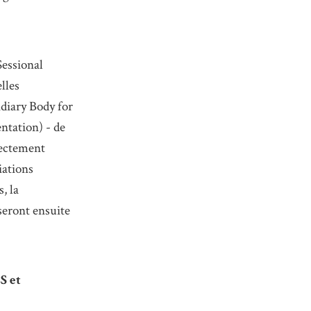
Sessional
lles
diary Body for
ntation) - de
rectement
iations
, la
 seront ensuite
S et