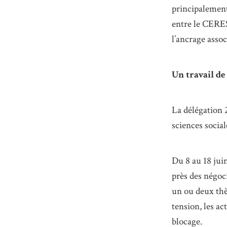
principalement 
entre le CERES
l’ancrage assoc
Un travail de
La délégation 2
sciences social
Du 8 au 18 jui
près des négoc
un ou deux thè
tension, les ac
blocage.