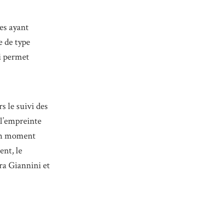
hes ayant
e de type
i permet
s le suivi des
 l’empreinte
 un moment
ent, le
ra Giannini et