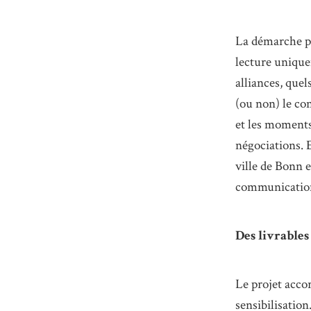
La démarche pr
lecture unique
alliances, quel
(ou non) le con
et les moments 
négociations. E
ville de Bonn e
communication 
Des livrables
Le projet acco
sensibilisation