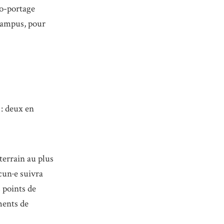
co-portage
ocampus, pour
 : deux en
terrain au plus
cun·e suivra
 points de
ments de