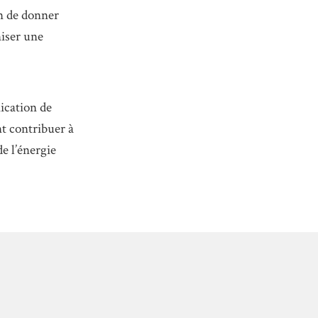
n de donner
niser une
ication de
nt contribuer à
e l’énergie