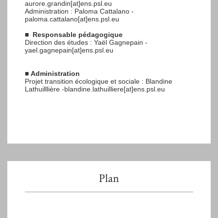
aurore.grandin[at]ens.psl.eu
Administration : Paloma Cattalano -
paloma.cattalano[at]ens.psl.eu
■
Responsable pédagogique
Direction des études : Yaël Gagnepain -
yael.gagnepain[at]ens.psl.eu
■
Administration
Projet transition écologique et sociale : Blandine
Lathuilllière -blandine.lathuilliere[at]ens.psl.eu
Plan