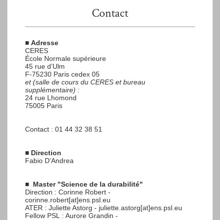
Contact
■
Adresse
CERES
École Normale supérieure
45 rue d’Ulm
F-75230 Paris cedex 05
et (salle de cours du CERES et bureau
supplémentaire) :
24 rue Lhomond
75005 Paris
Contact : 01 44 32 38 51
■
Direction
Fabio D’Andrea
■
Master "Science de la durabilité"
Direction : Corinne Robert -
corinne.robert[at]ens.psl.eu
ATER : Juliette Astorg - juliette.astorg[at]ens.psl.eu
Fellow PSL : Aurore Grandin -