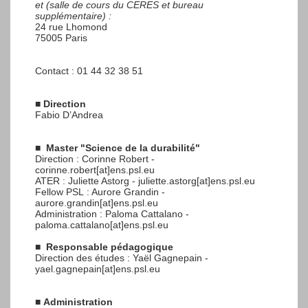
et (salle de cours du CERES et bureau
supplémentaire) :
24 rue Lhomond
75005 Paris
Contact : 01 44 32 38 51
■
Direction
Fabio D’Andrea
■
Master "Science de la durabilité"
Direction : Corinne Robert -
corinne.robert[at]ens.psl.eu
ATER : Juliette Astorg - juliette.astorg[at]ens.psl.eu
Fellow PSL : Aurore Grandin -
aurore.grandin[at]ens.psl.eu
Administration : Paloma Cattalano -
paloma.cattalano[at]ens.psl.eu
■
Responsable pédagogique
Direction des études : Yaël Gagnepain -
yael.gagnepain[at]ens.psl.eu
■
Administration