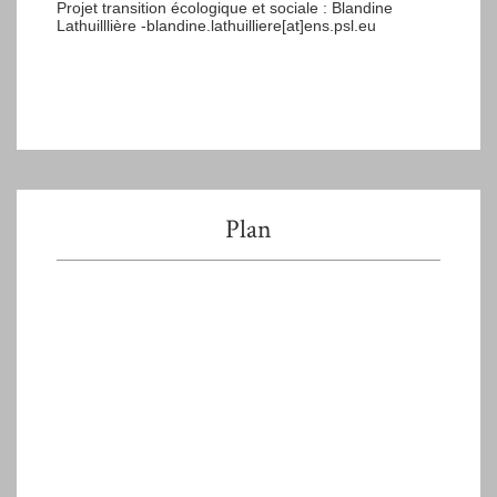
Projet transition écologique et sociale : Blandine
Lathuilllière -blandine.lathuilliere[at]ens.psl.eu
Plan