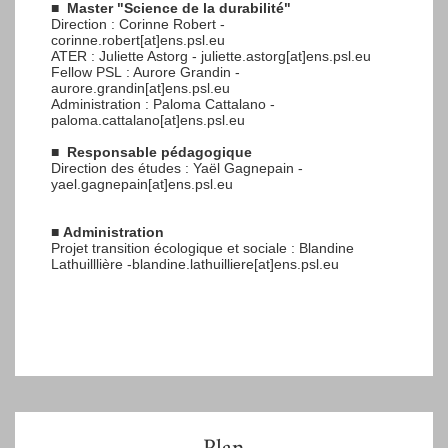
■
Master "Science de la durabilité"
Direction : Corinne Robert -
corinne.robert[at]ens.psl.eu
ATER : Juliette Astorg - juliette.astorg[at]ens.psl.eu
Fellow PSL : Aurore Grandin -
aurore.grandin[at]ens.psl.eu
Administration : Paloma Cattalano -
paloma.cattalano[at]ens.psl.eu
■
Responsable pédagogique
Direction des études : Yaël Gagnepain -
yael.gagnepain[at]ens.psl.eu
■
Administration
Projet transition écologique et sociale : Blandine
Lathuilllière -blandine.lathuilliere[at]ens.psl.eu
Plan