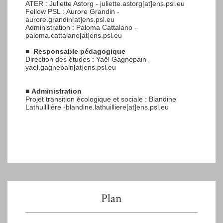
ATER : Juliette Astorg - juliette.astorg[at]ens.psl.eu
Fellow PSL : Aurore Grandin -
aurore.grandin[at]ens.psl.eu
Administration : Paloma Cattalano -
paloma.cattalano[at]ens.psl.eu
■
Responsable pédagogique
Direction des études : Yaël Gagnepain -
yael.gagnepain[at]ens.psl.eu
■
Administration
Projet transition écologique et sociale : Blandine
Lathuilllière -blandine.lathuilliere[at]ens.psl.eu
Plan