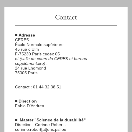
Contact
■
Adresse
CERES
École Normale supérieure
45 rue d’Ulm
F-75230 Paris cedex 05
et (salle de cours du CERES et bureau
supplémentaire) :
24 rue Lhomond
75005 Paris
Contact : 01 44 32 38 51
■
Direction
Fabio D’Andrea
■
Master "Science de la durabilité"
Direction : Corinne Robert -
corinne.robert[at]ens.psl.eu