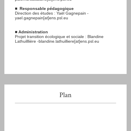
■
Responsable pédagogique
Direction des études : Yaël Gagnepain -
yael.gagnepain[at]ens.psl.eu
■
Administration
Projet transition écologique et sociale : Blandine
Lathuilllière -blandine.lathuilliere[at]ens.psl.eu
Plan