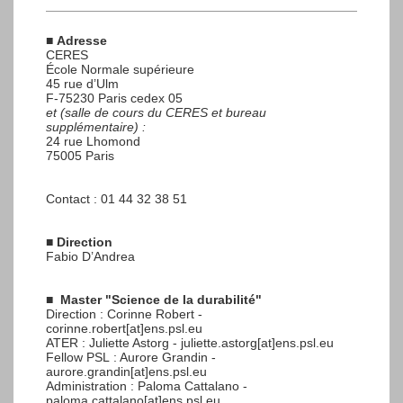
■
Adresse
CERES
École Normale supérieure
45 rue d’Ulm
F-75230 Paris cedex 05
et (salle de cours du CERES et bureau
supplémentaire) :
24 rue Lhomond
75005 Paris
Contact : 01 44 32 38 51
■
Direction
Fabio D’Andrea
■
Master "Science de la durabilité"
Direction : Corinne Robert -
corinne.robert[at]ens.psl.eu
ATER : Juliette Astorg - juliette.astorg[at]ens.psl.eu
Fellow PSL : Aurore Grandin -
aurore.grandin[at]ens.psl.eu
Administration : Paloma Cattalano -
paloma.cattalano[at]ens.psl.eu