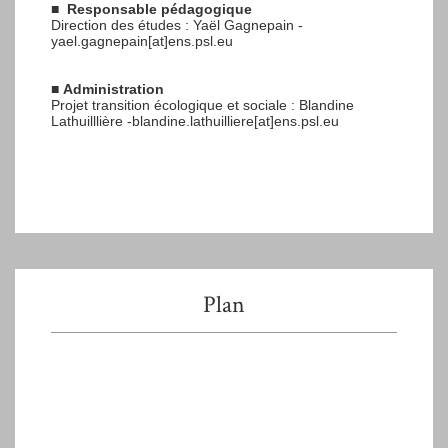
■
Responsable pédagogique
Direction des études : Yaël Gagnepain -
yael.gagnepain[at]ens.psl.eu
■
Administration
Projet transition écologique et sociale : Blandine
Lathuilllière -blandine.lathuilliere[at]ens.psl.eu
Plan