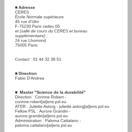
■
Adresse
CERES
École Normale supérieure
45 rue d’Ulm
F-75230 Paris cedex 05
et (salle de cours du CERES et bureau
supplémentaire) :
24 rue Lhomond
75005 Paris
Contact : 01 44 32 38 51
■
Direction
Fabio D’Andrea
■
Master "Science de la durabilité"
Direction : Corinne Robert -
corinne.robert[at]ens.psl.eu
ATER : Juliette Astorg - juliette.astorg[at]ens.psl.eu
Fellow PSL : Aurore Grandin -
aurore.grandin[at]ens.psl.eu
Administration : Paloma Cattalano -
paloma.cattalano[at]ens.psl.eu