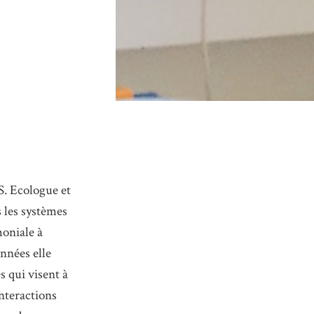
S. Ecologue et
s les systèmes
moniale à
années elle
s qui visent à
interactions