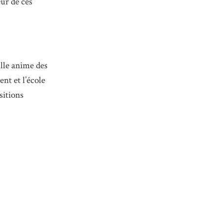
œur de ces
lle anime des
nt et l’école
sitions