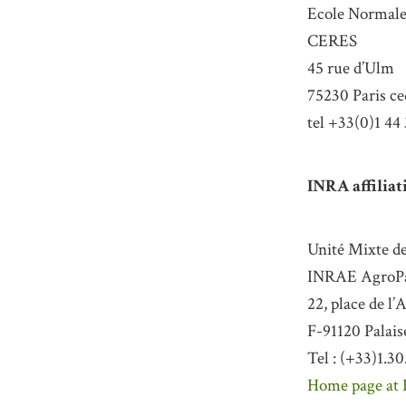
Ecole Normale
CERES
45 rue d’Ulm
75230 Paris c
tel +33(0)1 44
INRA affiliati
Unité Mixte 
INRAE AgroPa
22, place de l
F-91120 Palais
Tel : (+33)1.3
Home page at 