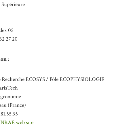
 Supérieure
edex 05
 32 27 20
on :
de Recherche ECOSYS / Pôle ECOPHYSIOLOGIE
risTech
’Agronomie
eau (France)
0.81.55.35
INRAE web site