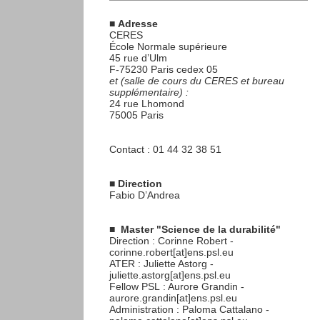
■
Adresse
CERES
École Normale supérieure
45 rue d’Ulm
F-75230 Paris cedex 05
et (salle de cours du CERES et bureau
supplémentaire) :
24 rue Lhomond
75005 Paris
Contact : 01 44 32 38 51
■
Direction
Fabio D’Andrea
■
Master "Science de la durabilité"
Direction : Corinne Robert -
corinne.robert[at]ens.psl.eu
ATER : Juliette Astorg -
juliette.astorg[at]ens.psl.eu
Fellow PSL : Aurore Grandin -
aurore.grandin[at]ens.psl.eu
Administration : Paloma Cattalano -