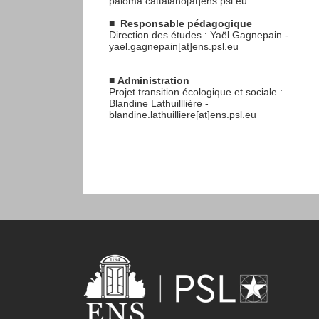
paloma.cattalano[at]ens.psl.eu
■
Responsable pédagogique
Direction des études : Yaël Gagnepain -
yael.gagnepain[at]ens.psl.eu
■
Administration
Projet transition écologique et sociale :
Blandine Lathuilllière -
blandine.lathuilliere[at]ens.psl.eu