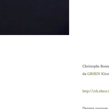
Christophe Bonne
du
GRHEN
(Gro
http://crh.ehess
Dernier ouvrage 