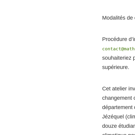
Modalités de 
Procédure d’i
contact@math
souhaiteriez p
supérieure.
Cet atelier in
changement cli
département d
Jézéquel (cli
douze étudiant