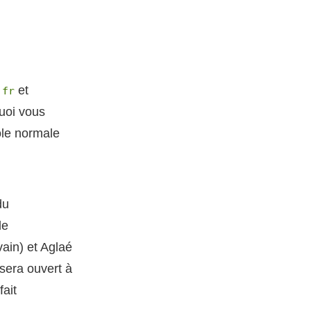
et
.fr
quoi vous
cole normale
du
le
ain) et Aglaé
sera ouvert à
fait