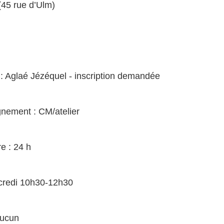
 (45 rue d’Ulm)
: Aglaé Jézéquel - inscription demandée
nement : CM/atelier
e : 24 h
rcredi 10h30-12h30
aucun