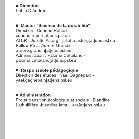
■
Direction
Fabio D’Andrea
■
Master "Science de la durabilité"
Direction : Corinne Robert -
corinne.robert[at]ens.psl.eu
ATER : Juliette Astorg - juliette.astorg[at]ens.psl.eu
Fellow PSL : Aurore Grandin -
aurore.grandin[at]ens.psl.eu
Administration : Paloma Cattalano -
paloma.cattalano[at]ens.psl.eu
■
Responsable pédagogique
Direction des études : Yaël Gagnepain -
yael.gagnepain[at]ens.psl.eu
■
Administration
Projet transition écologique et sociale : Blandine
Lathuilllière -blandine.lathuilliere[at]ens.psl.eu