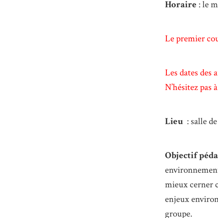
Horaire
: le 
Le premier cour
Les dates des a
N’hésitez pas à
Lieu
: salle 
Objectif péd
environnement 
mieux cerner c
enjeux environ
groupe.