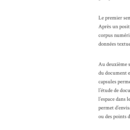
Le premier sem
Après un posit
corpus numériq
données textue
Au deuxième sem
du document e
capsules perme
l’étude de docu
l’espace dans l
permet d’envisa
ou des points d