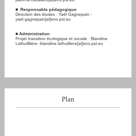
■
Responsable pédagogique
Direction des études : Yaël Gagnepain -
yael.gagnepain[at]ens.psl.eu
■
Administration
Projet transition écologique et sociale : Blandine
Lathuilllière -blandine.lathuilliere[at]ens.psl.eu
Plan