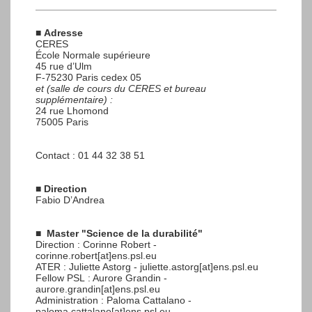
■
Adresse
CERES
École Normale supérieure
45 rue d’Ulm
F-75230 Paris cedex 05
et (salle de cours du CERES et bureau
supplémentaire) :
24 rue Lhomond
75005 Paris
Contact : 01 44 32 38 51
■
Direction
Fabio D’Andrea
■
Master "Science de la durabilité"
Direction : Corinne Robert -
corinne.robert[at]ens.psl.eu
ATER : Juliette Astorg - juliette.astorg[at]ens.psl.eu
Fellow PSL : Aurore Grandin -
aurore.grandin[at]ens.psl.eu
Administration : Paloma Cattalano -
paloma.cattalano[at]ens.psl.eu