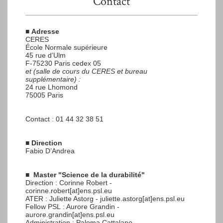
Contact
■
Adresse
CERES
École Normale supérieure
45 rue d’Ulm
F-75230 Paris cedex 05
et (salle de cours du CERES et bureau
supplémentaire) :
24 rue Lhomond
75005 Paris
Contact : 01 44 32 38 51
■
Direction
Fabio D’Andrea
■
Master "Science de la durabilité"
Direction : Corinne Robert -
corinne.robert[at]ens.psl.eu
ATER : Juliette Astorg - juliette.astorg[at]ens.psl.eu
Fellow PSL : Aurore Grandin -
aurore.grandin[at]ens.psl.eu
Administration : Paloma Cattalano -