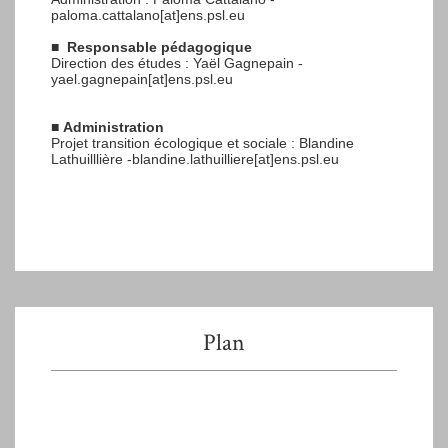
paloma.cattalano[at]ens.psl.eu
■
Responsable pédagogique
Direction des études : Yaël Gagnepain -
yael.gagnepain[at]ens.psl.eu
■
Administration
Projet transition écologique et sociale : Blandine
Lathuilllière -blandine.lathuilliere[at]ens.psl.eu
Plan