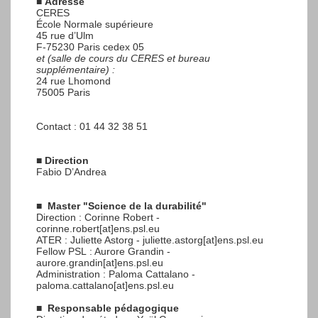
■
Adresse
CERES
École Normale supérieure
45 rue d’Ulm
F-75230 Paris cedex 05
et (salle de cours du CERES et bureau
supplémentaire) :
24 rue Lhomond
75005 Paris
Contact : 01 44 32 38 51
■
Direction
Fabio D’Andrea
■
Master "Science de la durabilité"
Direction : Corinne Robert -
corinne.robert[at]ens.psl.eu
ATER : Juliette Astorg - juliette.astorg[at]ens.psl.eu
Fellow PSL : Aurore Grandin -
aurore.grandin[at]ens.psl.eu
Administration : Paloma Cattalano -
paloma.cattalano[at]ens.psl.eu
■
Responsable pédagogique