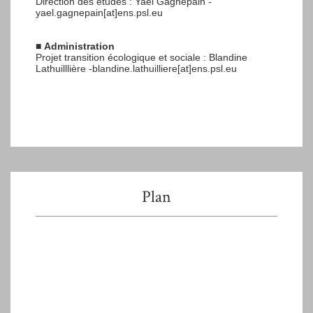
Direction des études : Yaël Gagnepain -
yael.gagnepain[at]ens.psl.eu
■
Administration
Projet transition écologique et sociale : Blandine
Lathuilllière -blandine.lathuilliere[at]ens.psl.eu
Plan