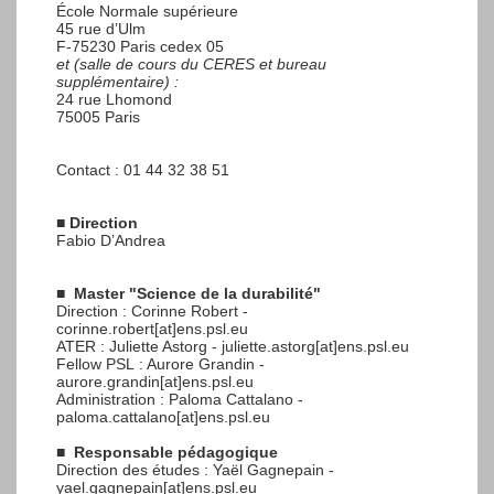
École Normale supérieure
45 rue d’Ulm
F-75230 Paris cedex 05
et (salle de cours du CERES et bureau
supplémentaire) :
24 rue Lhomond
75005 Paris
Contact : 01 44 32 38 51
■
Direction
Fabio D’Andrea
■
Master "Science de la durabilité"
Direction : Corinne Robert -
corinne.robert[at]ens.psl.eu
ATER : Juliette Astorg - juliette.astorg[at]ens.psl.eu
Fellow PSL : Aurore Grandin -
aurore.grandin[at]ens.psl.eu
Administration : Paloma Cattalano -
paloma.cattalano[at]ens.psl.eu
■
Responsable pédagogique
Direction des études : Yaël Gagnepain -
yael.gagnepain[at]ens.psl.eu