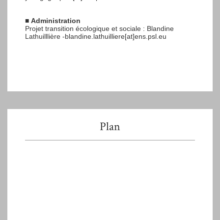
■
Administration
Projet transition écologique et sociale : Blandine
Lathuilllière -blandine.lathuilliere[at]ens.psl.eu
Plan