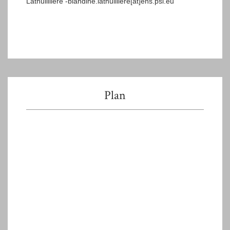
Lathuilllière -blandine.lathuilliere[at]ens.psl.eu
Plan