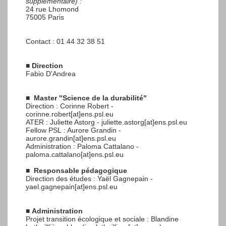
supplémentaire) :
24 rue Lhomond
75005 Paris
Contact : 01 44 32 38 51
■
Direction
Fabio D’Andrea
■
Master "Science de la durabilité"
Direction : Corinne Robert -
corinne.robert[at]ens.psl.eu
ATER : Juliette Astorg - juliette.astorg[at]ens.psl.eu
Fellow PSL : Aurore Grandin -
aurore.grandin[at]ens.psl.eu
Administration : Paloma Cattalano -
paloma.cattalano[at]ens.psl.eu
■
Responsable pédagogique
Direction des études : Yaël Gagnepain -
yael.gagnepain[at]ens.psl.eu
■
Administration
Projet transition écologique et sociale : Blandine