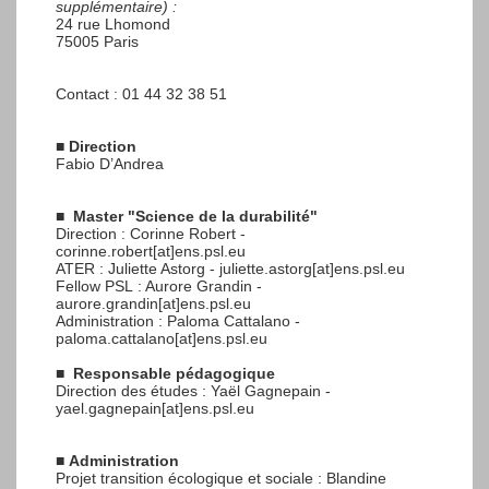
supplémentaire) :
24 rue Lhomond
75005 Paris
Contact : 01 44 32 38 51
■
Direction
Fabio D’Andrea
■
Master "Science de la durabilité"
Direction : Corinne Robert -
corinne.robert[at]ens.psl.eu
ATER : Juliette Astorg - juliette.astorg[at]ens.psl.eu
Fellow PSL : Aurore Grandin -
aurore.grandin[at]ens.psl.eu
Administration : Paloma Cattalano -
paloma.cattalano[at]ens.psl.eu
■
Responsable pédagogique
Direction des études : Yaël Gagnepain -
yael.gagnepain[at]ens.psl.eu
■
Administration
Projet transition écologique et sociale : Blandine