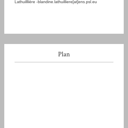
Lathuilllière -blandine.lathuilliere[at]ens.psl.eu
Plan