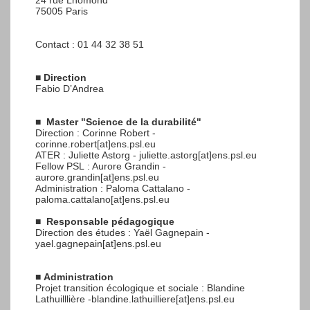
24 rue Lhomond
75005 Paris
Contact : 01 44 32 38 51
■
Direction
Fabio D’Andrea
■
Master "Science de la durabilité"
Direction : Corinne Robert -
corinne.robert[at]ens.psl.eu
ATER : Juliette Astorg - juliette.astorg[at]ens.psl.eu
Fellow PSL : Aurore Grandin -
aurore.grandin[at]ens.psl.eu
Administration : Paloma Cattalano -
paloma.cattalano[at]ens.psl.eu
■
Responsable pédagogique
Direction des études : Yaël Gagnepain -
yael.gagnepain[at]ens.psl.eu
■
Administration
Projet transition écologique et sociale : Blandine
Lathuilllière -blandine.lathuilliere[at]ens.psl.eu