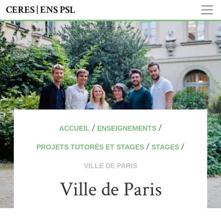
CERES | ENS PSL
/
/
ACCUEIL
ENSEIGNEMENTS
/
/
PROJETS TUTORÉS ET STAGES
STAGES
VILLE DE PARIS
Ville de Paris