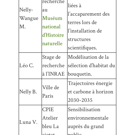
recherche
liées à
Nelly-
au
l’accaparement des
Wangue
Muséum
terres lors de
M.
national
l’installation de
d’Histoire
structures
naturelle
scientifiques.
Stage de
Modélisation de la
Léo C.
recherche
sélection d’habitat du
à l’INRAE
bouquetin.
Trajectoires énergie
Ville de
Nelly B.
et carbone à horizon
Paris
2030-2035
CPIE
Sensibilisation
Atelier
environnementale
Luna V.
bleu La
auprès du grand
ciotat
public