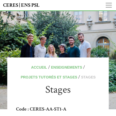
CERES | ENS PSL
/
/
ACCUEIL
ENSEIGNEMENTS
/
PROJETS TUTORÉS ET STAGES
STAGES
Stages
Code : CERES-AA-ST1-A