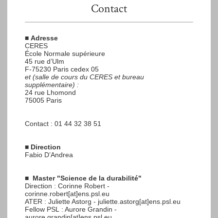
Contact
■
Adresse
CERES
École Normale supérieure
45 rue d’Ulm
F-75230 Paris cedex 05
et (salle de cours du CERES et bureau
supplémentaire) :
24 rue Lhomond
75005 Paris
Contact : 01 44 32 38 51
■
Direction
Fabio D’Andrea
■
Master "Science de la durabilité"
Direction : Corinne Robert -
corinne.robert[at]ens.psl.eu
ATER : Juliette Astorg - juliette.astorg[at]ens.psl.eu
Fellow PSL : Aurore Grandin -
aurore.grandin[at]ens.psl.eu