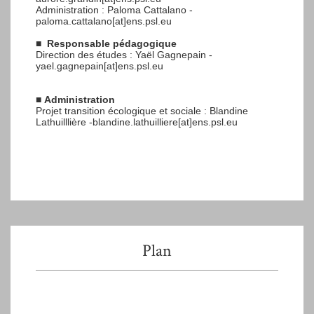
Administration : Paloma Cattalano -
paloma.cattalano[at]ens.psl.eu
■
Responsable pédagogique
Direction des études : Yaël Gagnepain -
yael.gagnepain[at]ens.psl.eu
■
Administration
Projet transition écologique et sociale : Blandine
Lathuilllière -blandine.lathuilliere[at]ens.psl.eu
Plan