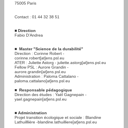
75005 Paris
Contact : 01 44 32 38 51
■
Direction
Fabio D’Andrea
■
Master "Science de la durabilité"
Direction : Corinne Robert -
corinne.robert[at]ens.psl.eu
ATER : Juliette Astorg - juliette.astorg[at]ens.psl.eu
Fellow PSL : Aurore Grandin -
aurore.grandin[at]ens.psl.eu
Administration : Paloma Cattalano -
paloma.cattalano[at]ens.psl.eu
■
Responsable pédagogique
Direction des études : Yaël Gagnepain -
yael.gagnepain[at]ens.psl.eu
■
Administration
Projet transition écologique et sociale : Blandine
Lathuilllière -blandine.lathuilliere[at]ens.psl.eu