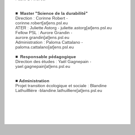
■
Master "Science de la durabilité"
Direction : Corinne Robert -
corinne.robert[at]ens.psl.eu
ATER : Juliette Astorg - juliette.astorg[at]ens.psl.eu
Fellow PSL : Aurore Grandin -
aurore.grandin[at]ens.psl.eu
Administration : Paloma Cattalano -
paloma.cattalano[at]ens.psl.eu
■
Responsable pédagogique
Direction des études : Yaël Gagnepain -
yael.gagnepain[at]ens.psl.eu
■
Administration
Projet transition écologique et sociale : Blandine
Lathuilllière -blandine.lathuilliere[at]ens.psl.eu