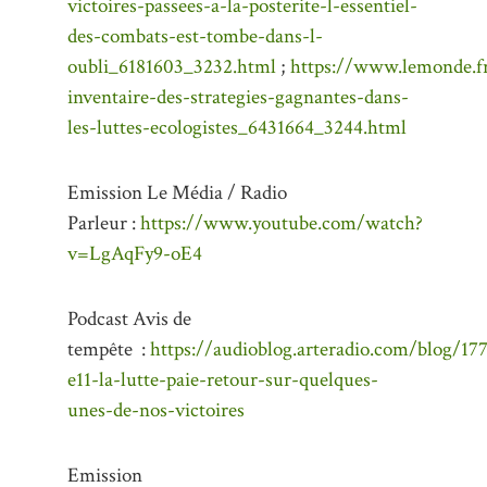
victoires-passees-a-la-posterite-l-essentiel-
des-combats-est-tombe-dans-l-
oubli_6181603_3232.html
;
https://www.lemonde.fr
inventaire-des-strategies-gagnantes-dans-
les-luttes-ecologistes_6431664_3244.htm
l
Emission Le Média / Radio
Parleur :
https://www.youtube.com/watch?
v=LgAqFy9-oE4
Podcast Avis de
tempête :
https://audioblog.arteradio.com/blog/1
e11-la-lutte-paie-retour-sur-quelques-
unes-de-nos-victoires
Emission