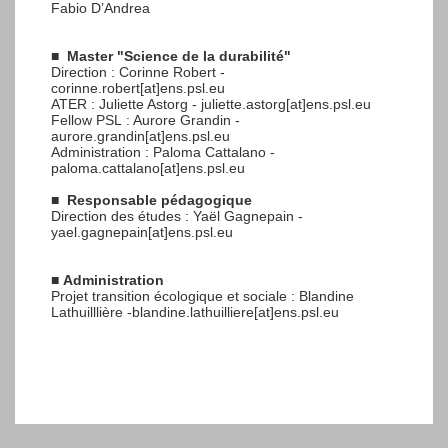
Fabio D’Andrea
■
Master "Science de la durabilité"
Direction : Corinne Robert -
corinne.robert[at]ens.psl.eu
ATER : Juliette Astorg - juliette.astorg[at]ens.psl.eu
Fellow PSL : Aurore Grandin -
aurore.grandin[at]ens.psl.eu
Administration : Paloma Cattalano -
paloma.cattalano[at]ens.psl.eu
■
Responsable pédagogique
Direction des études : Yaël Gagnepain -
yael.gagnepain[at]ens.psl.eu
■
Administration
Projet transition écologique et sociale : Blandine
Lathuilllière -blandine.lathuilliere[at]ens.psl.eu