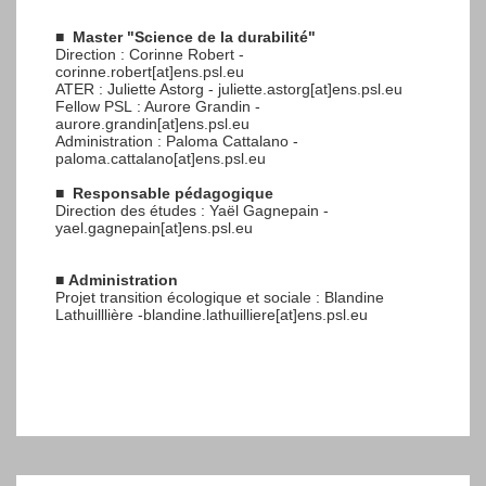
■
Master "Science de la durabilité"
Direction : Corinne Robert -
corinne.robert[at]ens.psl.eu
ATER : Juliette Astorg - juliette.astorg[at]ens.psl.eu
Fellow PSL : Aurore Grandin -
aurore.grandin[at]ens.psl.eu
Administration : Paloma Cattalano -
paloma.cattalano[at]ens.psl.eu
■
Responsable pédagogique
Direction des études : Yaël Gagnepain -
yael.gagnepain[at]ens.psl.eu
■
Administration
Projet transition écologique et sociale : Blandine
Lathuilllière -blandine.lathuilliere[at]ens.psl.eu