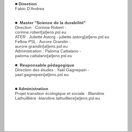
■
Direction
Fabio D’Andrea
■
Master "Science de la durabilité"
Direction : Corinne Robert -
corinne.robert[at]ens.psl.eu
ATER : Juliette Astorg - juliette.astorg[at]ens.psl.eu
Fellow PSL : Aurore Grandin -
aurore.grandin[at]ens.psl.eu
Administration : Paloma Cattalano -
paloma.cattalano[at]ens.psl.eu
■
Responsable pédagogique
Direction des études : Yaël Gagnepain -
yael.gagnepain[at]ens.psl.eu
■
Administration
Projet transition écologique et sociale : Blandine
Lathuilllière -blandine.lathuilliere[at]ens.psl.eu