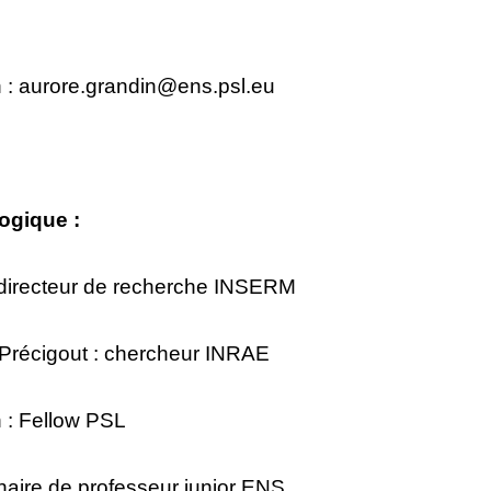
 :
aurore.grandin@ens.psl.eu
ogique :
directeur de recherche INSERM
 Précigout : chercheur INRAE
 : Fellow PSL
haire de professeur junior ENS