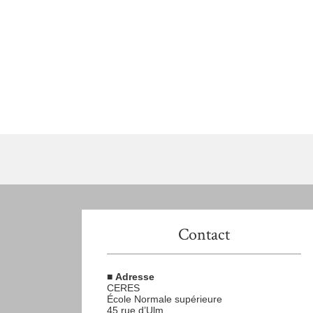
Contact
■
Adresse
CERES
École Normale supérieure
45 rue d’Ulm