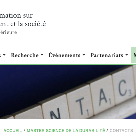
mation sur
t et la société
érieure
s
Recherche
Événements
Partenariats
/
/
ACCUEIL
MASTER SCIENCE DE LA DURABILITÉ
CONTACTS