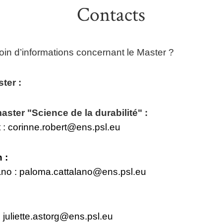
Contacts
in d’informations concernant le Master ?
ter :
aster "Science de la durabilité" :
 :
corinne.robert@ens.psl.eu
n :
ano :
paloma.cattalano@ens.psl.eu
:
:
juliette.astorg@ens.psl.eu