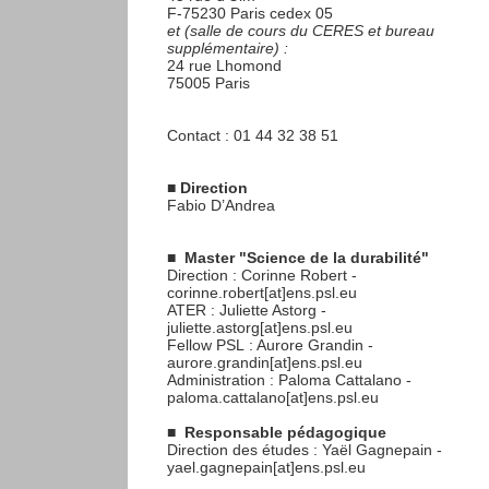
F-75230 Paris cedex 05
et (salle de cours du CERES et bureau
supplémentaire) :
24 rue Lhomond
75005 Paris
Contact : 01 44 32 38 51
■
Direction
Fabio D’Andrea
■
Master "Science de la durabilité"
Direction : Corinne Robert -
corinne.robert[at]ens.psl.eu
ATER : Juliette Astorg -
juliette.astorg[at]ens.psl.eu
Fellow PSL : Aurore Grandin -
aurore.grandin[at]ens.psl.eu
Administration : Paloma Cattalano -
paloma.cattalano[at]ens.psl.eu
■
Responsable pédagogique
Direction des études : Yaël Gagnepain -
yael.gagnepain[at]ens.psl.eu